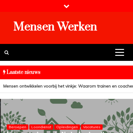
Skip
to
content
Mensen Werken
Laatste nieuws
ensen ontwikkelen voorbij het vinkje: Waarom trainen en coachen me
Beroepen
Loondienst
Opleidingen
Vacatures