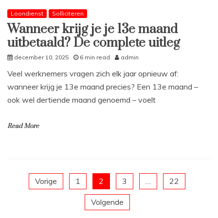
Loondienst
Solliciteren
Wanneer krijg je je 13e maand
uitbetaald? De complete uitleg
december 10, 2025
6 min read
admin
Veel werknemers vragen zich elk jaar opnieuw af:
wanneer krijg je 13e maand precies? Een 13e maand –
ook wel dertiende maand genoemd – voelt
Read More
Berichten
Vorige
1
2
3
…
22
Volgende
paginering