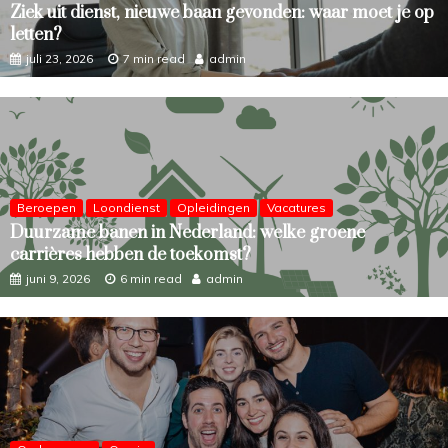
Ziek uit dienst, nieuwe baan gevonden: waar moet je op
letten?
juli 23, 2026
7 min read
admin
Beroepen
Loondienst
Opleidingen
Vacatures
Duurzame banen in Nederland: welke groene
carrières hebben de toekomst?
juni 9, 2026
6 min read
admin