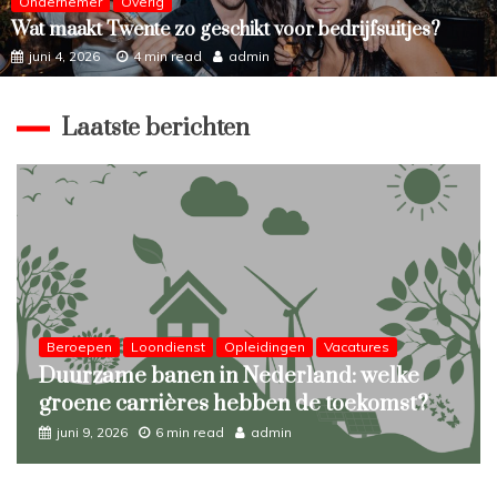
Ondernemer
Overig
Wat maakt Twente zo geschikt voor bedrijfsuitjes?
juni 4, 2026
4 min read
admin
Laatste berichten
Beroepen
Loondienst
Opleidingen
Vacatures
Duurzame banen in Nederland: welke
groene carrières hebben de toekomst?
juni 9, 2026
6 min read
admin