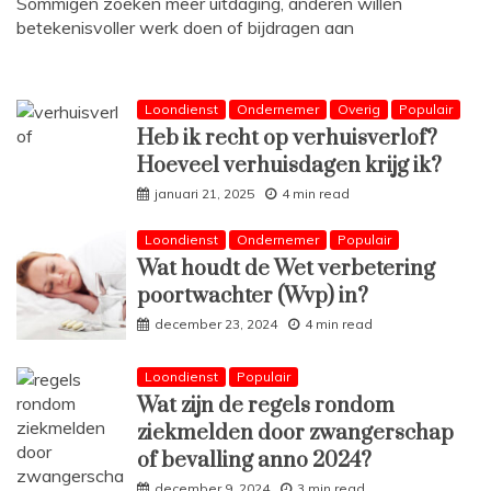
Sommigen zoeken meer uitdaging, anderen willen
betekenisvoller werk doen of bijdragen aan
Loondienst
Ondernemer
Overig
Populair
Heb ik recht op verhuisverlof?
Hoeveel verhuisdagen krijg ik?
januari 21, 2025
4 min read
Loondienst
Ondernemer
Populair
Wat houdt de Wet verbetering
poortwachter (Wvp) in?
december 23, 2024
4 min read
Loondienst
Populair
Wat zijn de regels rondom
ziekmelden door zwangerschap
of bevalling anno 2024?
december 9, 2024
3 min read