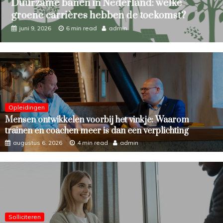
Duurzame banen in Nederland: welke
groene carrières hebben de toekomst?
juni 9, 2026
6 min read
admin
Opleidingen
Mensen ontwikkelen voorbij het vinkje: Waarom
trainen en coachen meer is dan een verplichting
augustus 6, 2026
4 min read
admin
Solliciteren