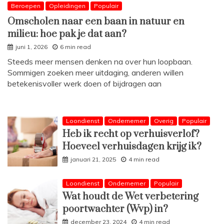
Beroepen
Opleidingen
Populair
Omscholen naar een baan in natuur en
milieu: hoe pak je dat aan?
juni 1, 2026
6 min read
Steeds meer mensen denken na over hun loopbaan.
Sommigen zoeken meer uitdaging, anderen willen
betekenisvoller werk doen of bijdragen aan
Loondienst
Ondernemer
Overig
Populair
Heb ik recht op verhuisverlof?
Hoeveel verhuisdagen krijg ik?
januari 21, 2025
4 min read
Loondienst
Ondernemer
Populair
Wat houdt de Wet verbetering
poortwachter (Wvp) in?
december 23, 2024
4 min read