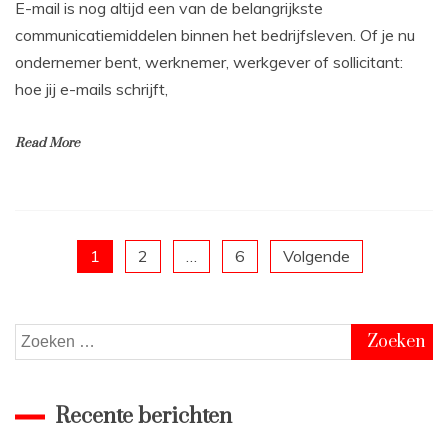
E-mail is nog altijd een van de belangrijkste
communicatiemiddelen binnen het bedrijfsleven. Of je nu
ondernemer bent, werknemer, werkgever of sollicitant:
hoe jij e-mails schrijft,
Read More
Berichten
1
2
…
6
Volgende
paginering
Zoeken
naar:
Recente berichten