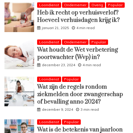
Loondienst
Ondernemer
Overig
Populair
Heb ik recht op verhuisverlof?
Hoeveel verhuisdagen krijg ik?
januari 21, 2025
4 min read
Loondienst
Ondernemer
Populair
Wat houdt de Wet verbetering
poortwachter (Wvp) in?
december 23, 2024
4 min read
Loondienst
Populair
Wat zijn de regels rondom
ziekmelden door zwangerschap
of bevalling anno 2024?
december 9, 2024
3 min read
Loondienst
Populair
Wat is de betekenis van jaarloon