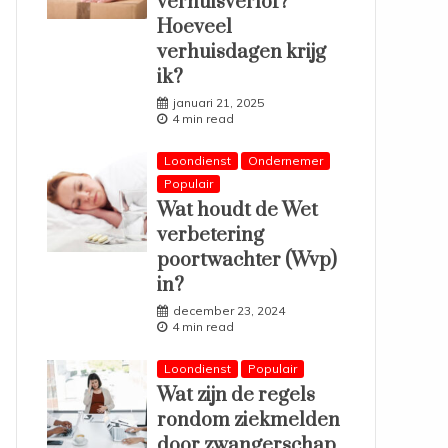
verhuisverlof?
Hoeveel
verhuisdagen krijg
ik?
januari 21, 2025
4 min read
Loondienst
Ondernemer
Populair
Wat houdt de Wet
verbetering
poortwachter (Wvp)
in?
december 23, 2024
4 min read
Loondienst
Populair
Wat zijn de regels
rondom ziekmelden
door zwangerschap