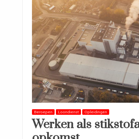
Beroepen
Loondienst
Opleidingen
Werken als stikstof
opkomst