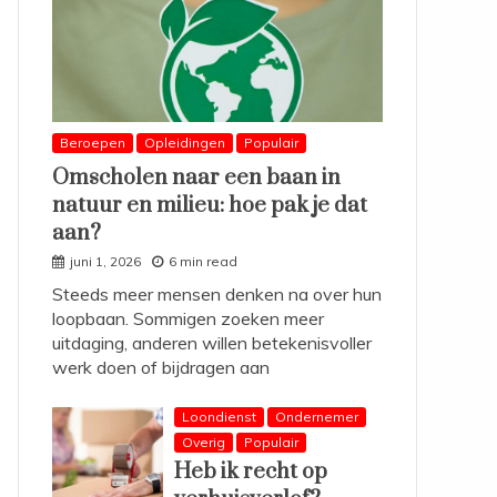
Beroepen
Opleidingen
Populair
Omscholen naar een baan in
natuur en milieu: hoe pak je dat
aan?
juni 1, 2026
6 min read
Steeds meer mensen denken na over hun
loopbaan. Sommigen zoeken meer
uitdaging, anderen willen betekenisvoller
werk doen of bijdragen aan
Loondienst
Ondernemer
Overig
Populair
Heb ik recht op