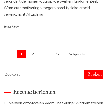
verandert de manier waarop we werken fundamenteel.
Waar automatisering vroeger vooral fysieke arbeid
verving, richt AI zich nu
Read More
Berichten
1
2
…
22
Volgende
paginering
Zoeken
naar:
Recente berichten
Mensen ontwikkelen voorbij het vinkje: Waarom trainen