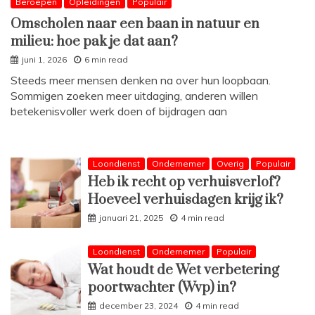
Beroepen
Opleidingen
Populair
Omscholen naar een baan in natuur en
milieu: hoe pak je dat aan?
juni 1, 2026
6 min read
Steeds meer mensen denken na over hun loopbaan.
Sommigen zoeken meer uitdaging, anderen willen
betekenisvoller werk doen of bijdragen aan
Loondienst
Ondernemer
Overig
Populair
Heb ik recht op verhuisverlof?
Hoeveel verhuisdagen krijg ik?
januari 21, 2025
4 min read
Loondienst
Ondernemer
Populair
Wat houdt de Wet verbetering
poortwachter (Wvp) in?
december 23, 2024
4 min read