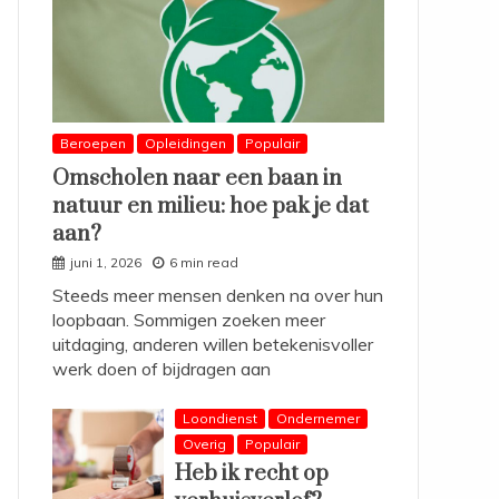
Beroepen
Opleidingen
Populair
Omscholen naar een baan in
natuur en milieu: hoe pak je dat
aan?
juni 1, 2026
6 min read
Steeds meer mensen denken na over hun
loopbaan. Sommigen zoeken meer
uitdaging, anderen willen betekenisvoller
werk doen of bijdragen aan
Loondienst
Ondernemer
Overig
Populair
Heb ik recht op