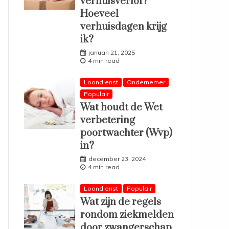
verhuisverlof?
Hoeveel
verhuisdagen krijg
ik?
januari 21, 2025
4 min read
Loondienst
Ondernemer
Populair
Wat houdt de Wet
verbetering
poortwachter (Wvp)
in?
december 23, 2024
4 min read
Loondienst
Populair
Wat zijn de regels
rondom ziekmelden
door zwangerschap