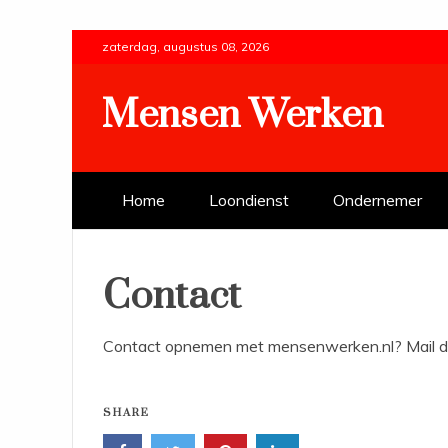
Skip
zaterdag, augustus 08, 2026
to
content
Mensen Werken
Home
Loondienst
Ondernemer
Contact
Contact opnemen met mensenwerken.nl? Mail da
SHARE