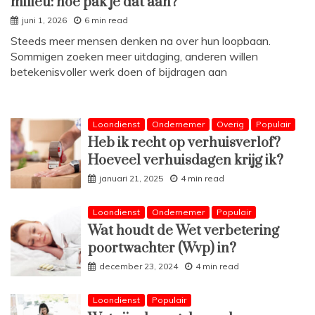
milieu: hoe pak je dat aan?
juni 1, 2026
6 min read
Steeds meer mensen denken na over hun loopbaan.
Sommigen zoeken meer uitdaging, anderen willen
betekenisvoller werk doen of bijdragen aan
Loondienst
Ondernemer
Overig
Populair
Heb ik recht op verhuisverlof?
Hoeveel verhuisdagen krijg ik?
januari 21, 2025
4 min read
Loondienst
Ondernemer
Populair
Wat houdt de Wet verbetering
poortwachter (Wvp) in?
december 23, 2024
4 min read
Loondienst
Populair