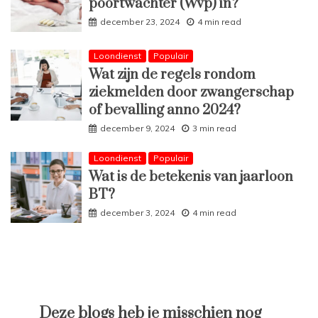
poortwachter (Wvp) in?
december 23, 2024
4 min read
Loondienst
Populair
Wat zijn de regels rondom
ziekmelden door zwangerschap
of bevalling anno 2024?
december 9, 2024
3 min read
Loondienst
Populair
Wat is de betekenis van jaarloon
BT?
december 3, 2024
4 min read
Deze blogs heb je misschien nog