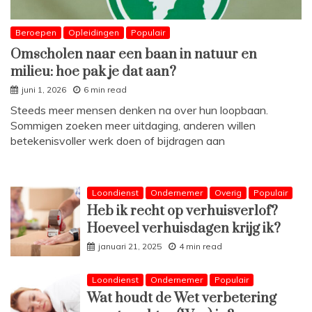
Beroepen
Opleidingen
Populair
Omscholen naar een baan in natuur en
milieu: hoe pak je dat aan?
juni 1, 2026
6 min read
Steeds meer mensen denken na over hun loopbaan.
Sommigen zoeken meer uitdaging, anderen willen
betekenisvoller werk doen of bijdragen aan
Loondienst
Ondernemer
Overig
Populair
Heb ik recht op verhuisverlof?
Hoeveel verhuisdagen krijg ik?
januari 21, 2025
4 min read
Loondienst
Ondernemer
Populair
Wat houdt de Wet verbetering