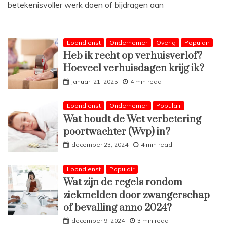
betekenisvoller werk doen of bijdragen aan
Loondienst
Ondernemer
Overig
Populair
Heb ik recht op verhuisverlof?
Hoeveel verhuisdagen krijg ik?
januari 21, 2025
4 min read
Loondienst
Ondernemer
Populair
Wat houdt de Wet verbetering
poortwachter (Wvp) in?
december 23, 2024
4 min read
Loondienst
Populair
Wat zijn de regels rondom
ziekmelden door zwangerschap
of bevalling anno 2024?
december 9, 2024
3 min read