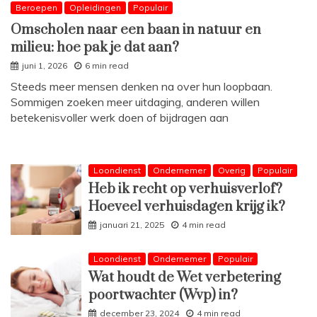
Beroepen
Opleidingen
Populair
Omscholen naar een baan in natuur en
milieu: hoe pak je dat aan?
juni 1, 2026
6 min read
Steeds meer mensen denken na over hun loopbaan.
Sommigen zoeken meer uitdaging, anderen willen
betekenisvoller werk doen of bijdragen aan
Loondienst
Ondernemer
Overig
Populair
Heb ik recht op verhuisverlof?
Hoeveel verhuisdagen krijg ik?
januari 21, 2025
4 min read
Loondienst
Ondernemer
Populair
Wat houdt de Wet verbetering
poortwachter (Wvp) in?
december 23, 2024
4 min read