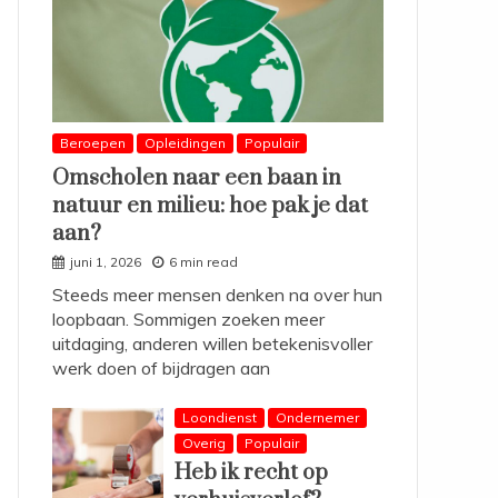
Beroepen
Opleidingen
Populair
Omscholen naar een baan in
natuur en milieu: hoe pak je dat
aan?
juni 1, 2026
6 min read
Steeds meer mensen denken na over hun
loopbaan. Sommigen zoeken meer
uitdaging, anderen willen betekenisvoller
werk doen of bijdragen aan
Loondienst
Ondernemer
Overig
Populair
Heb ik recht op