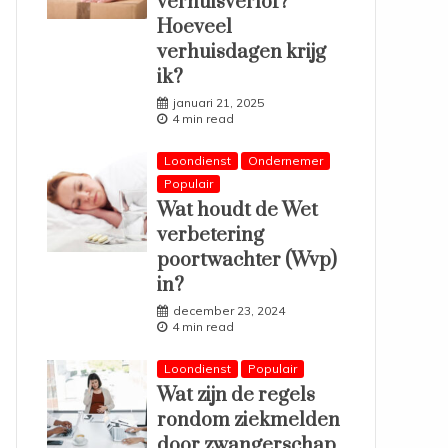
verhuisverlof?
Hoeveel
verhuisdagen krijg
ik?
januari 21, 2025
4 min read
Loondienst
Ondernemer
Populair
Wat houdt de Wet
verbetering
poortwachter (Wvp)
in?
december 23, 2024
4 min read
Loondienst
Populair
Wat zijn de regels
rondom ziekmelden
door zwangerschap