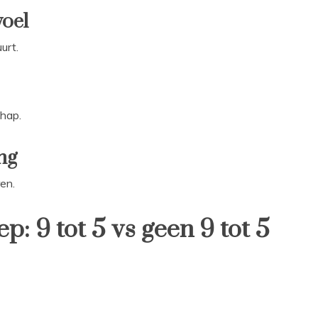
voel
urt.
chap.
ng
en.
: 9 tot 5 vs geen 9 tot 5