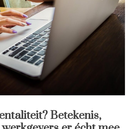
entaliteit? Betekenis,
 werkgevers er écht mee