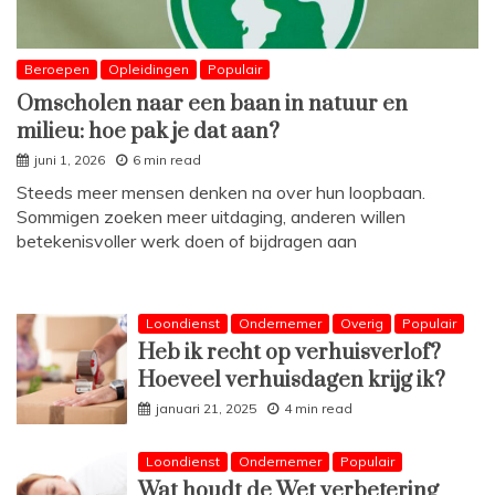
Beroepen
Opleidingen
Populair
Omscholen naar een baan in natuur en
milieu: hoe pak je dat aan?
juni 1, 2026
6 min read
Steeds meer mensen denken na over hun loopbaan.
Sommigen zoeken meer uitdaging, anderen willen
betekenisvoller werk doen of bijdragen aan
Loondienst
Ondernemer
Overig
Populair
Heb ik recht op verhuisverlof?
Hoeveel verhuisdagen krijg ik?
januari 21, 2025
4 min read
Loondienst
Ondernemer
Populair
Wat houdt de Wet verbetering