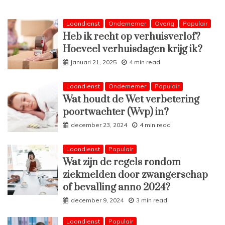
Loondienst
Ondernemer
Overig
Populair
Heb ik recht op verhuisverlof?
Hoeveel verhuisdagen krijg ik?
januari 21, 2025
4 min read
Loondienst
Ondernemer
Populair
Wat houdt de Wet verbetering
poortwachter (Wvp) in?
december 23, 2024
4 min read
Loondienst
Populair
Wat zijn de regels rondom
ziekmelden door zwangerschap
of bevalling anno 2024?
december 9, 2024
3 min read
Loondienst
Populair