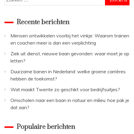
o
naar:
m
m
e
Recente berichten
n
t
Mensen ontwikkelen voorbij het vinkje: Waarom trainen
on
en coachen meer is dan een verplichting
Wat
komt
Ziek uit dienst, nieuwe baan gevonden: waar moet je op
er
letten?
allemaal
kijken
Duurzame banen in Nederland: welke groene carrières
bij
hebben de toekomst?
het
opstarten
Wat maakt Twente zo geschikt voor bedrijfsuitjes?
van
een
Omscholen naar een baan in natuur en milieu: hoe pak je
webshop
dat aan?
?
Populaire berichten