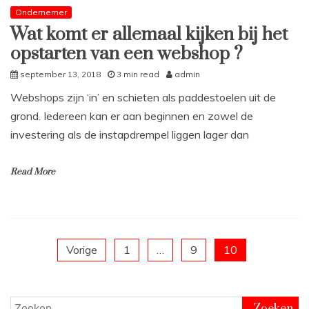
Ondernemer
Wat komt er allemaal kijken bij het
opstarten van een webshop ?
september 13, 2018
3 min read
admin
Webshops zijn ‘in’ en schieten als paddestoelen uit de
grond. Iedereen kan er aan beginnen en zowel de
investering als de instapdrempel liggen lager dan
Read More
L
e
a
Berichten
Vorige
1
…
9
10
v
e
paginering
a
C
Zoeken