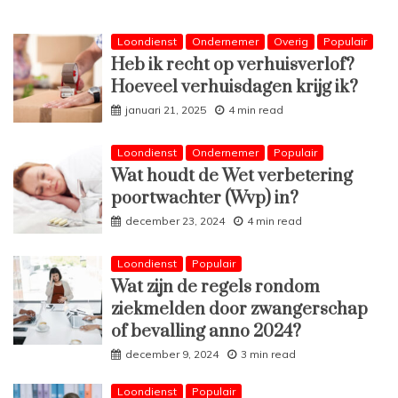
Loondienst
Ondernemer
Overig
Populair
Heb ik recht op verhuisverlof?
Hoeveel verhuisdagen krijg ik?
januari 21, 2025
4 min read
Loondienst
Ondernemer
Populair
Wat houdt de Wet verbetering
poortwachter (Wvp) in?
december 23, 2024
4 min read
Loondienst
Populair
Wat zijn de regels rondom
ziekmelden door zwangerschap
of bevalling anno 2024?
december 9, 2024
3 min read
Loondienst
Populair