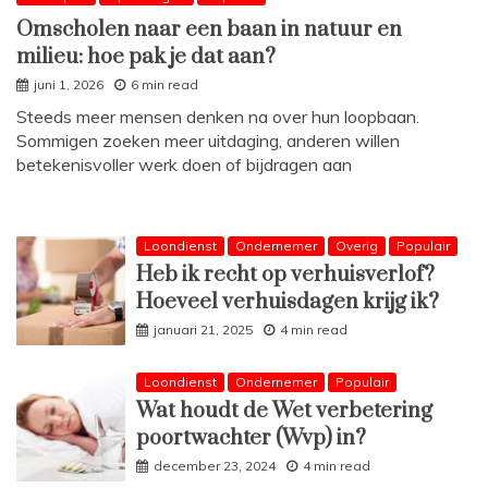
Omscholen naar een baan in natuur en
milieu: hoe pak je dat aan?
juni 1, 2026
6 min read
Steeds meer mensen denken na over hun loopbaan.
Sommigen zoeken meer uitdaging, anderen willen
betekenisvoller werk doen of bijdragen aan
Loondienst
Ondernemer
Overig
Populair
Heb ik recht op verhuisverlof?
Hoeveel verhuisdagen krijg ik?
januari 21, 2025
4 min read
Loondienst
Ondernemer
Populair
Wat houdt de Wet verbetering
poortwachter (Wvp) in?
december 23, 2024
4 min read