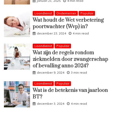
januari 21, 2025
4 min read
Loondienst
Ondernemer
Populair
Wat houdt de Wet verbetering
poortwachter (Wvp) in?
december 23, 2024
4 min read
Loondienst
Populair
Wat zijn de regels rondom
ziekmelden door zwangerschap
of bevalling anno 2024?
december 9, 2024
3 min read
Loondienst
Populair
Wat is de betekenis van jaarloon
BT?
december 3, 2024
4 min read