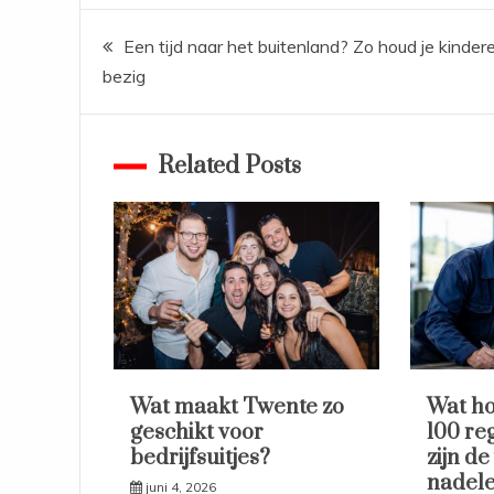
Bericht
Een tijd naar het buitenland? Zo houd je kinder
bezig
navigatie
Related Posts
Wat maakt Twente zo
Wat ho
geschikt voor
100 re
bedrijfsuitjes?
zijn de
nadele
juni 4, 2026