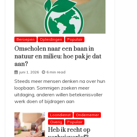
Beroepen
Opleidingen
Populair
Omscholen naar een baan in
natuur en milieu: hoe pak je dat
aan?
juni 1, 2026
6 min read
Steeds meer mensen denken na over hun
loopbaan. Sommigen zoeken meer
uitdaging, anderen willen betekenisvoller
werk doen of bijdragen aan
Loondienst
Ondernemer
Overig
Populair
Heb ik recht op