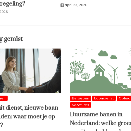
 regeling?
april 23, 2026
 2026
g gemist
eren
Beroepen
Loondienst
Opleid
Vacatures
uit dienst, nieuwe baan
Duurzame banen in
den: waar moet je op
Nederland: welke groe
n?