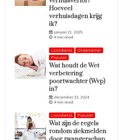
verhuisverlof?
Hoeveel
verhuisdagen krijg
ik?
januari 21, 2025
4 min read
Loondienst
Ondernemer
Populair
Wat houdt de Wet
verbetering
poortwachter (Wvp)
in?
december 23, 2024
4 min read
Loondienst
Populair
Wat zijn de regels
rondom ziekmelden
door zwangerschap