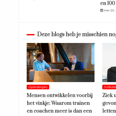
en 100
mei 20,
Deze blogs heb je misschien no
Opleidingen
Sollicit
Mensen ontwikkelen voorbij
Ziek 
het vinkje: Waarom trainen
gevon
en coachen meer is dan een
lette