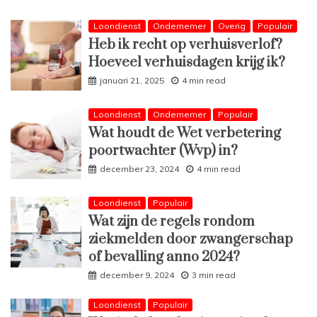
Loondienst
Ondernemer
Overig
Populair
Heb ik recht op verhuisverlof?
Hoeveel verhuisdagen krijg ik?
januari 21, 2025
4 min read
Loondienst
Ondernemer
Populair
Wat houdt de Wet verbetering
poortwachter (Wvp) in?
december 23, 2024
4 min read
Loondienst
Populair
Wat zijn de regels rondom
ziekmelden door zwangerschap
of bevalling anno 2024?
december 9, 2024
3 min read
Loondienst
Populair