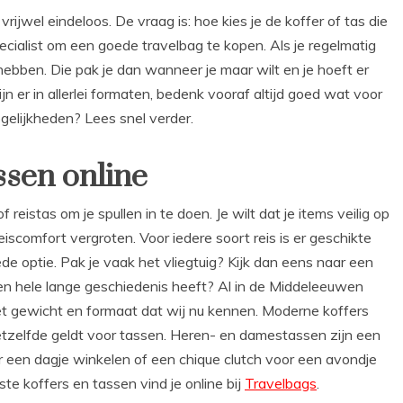
rijwel eindeloos. De vraag is: hoe kies je de koffer of tas die
specialist om een goede travelbag te kopen. Als je regelmatig
e hebben. Die pak je dan wanneer je maar wilt en je hoeft er
jn er in allerlei formaten, bedenk vooraf altijd goed wat voor
gelijkheden? Lees snel verder.
ssen online
f reistas om je spullen in te doen. Je wilt dat je items veilig op
scomfort vergroten. Voor iedere soort reis is er geschikte
e optie. Pak je vaak het vliegtuig? Kijk dan eens naar een
een hele lange geschiedenis heeft? Al in de Middeleeuwen
 het gewicht en formaat dat wij nu kennen. Moderne koffers
 Hetzelfde geldt voor tassen. Heren- en damestassen zijn een
or een dagje winkelen of een chique clutch voor een avondje
e koffers en tassen vind je online bij
Travelbags
.