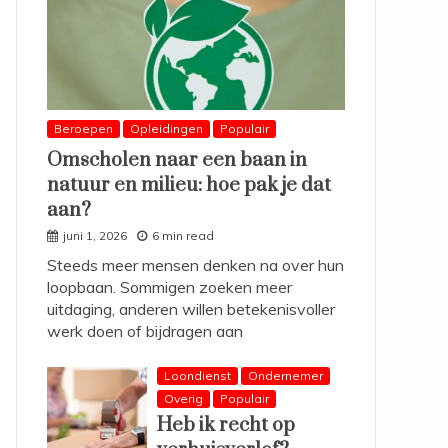
Beroepen
Opleidingen
Populair
Omscholen naar een baan in
natuur en milieu: hoe pak je dat
aan?
juni 1, 2026
6 min read
Steeds meer mensen denken na over hun
loopbaan. Sommigen zoeken meer
uitdaging, anderen willen betekenisvoller
werk doen of bijdragen aan
Loondienst
Ondernemer
Overig
Populair
Heb ik recht op