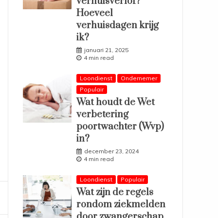
verhuisverlof?
Hoeveel
verhuisdagen krijg
ik?
januari 21, 2025
4 min read
Loondienst
Ondernemer
Populair
Wat houdt de Wet
verbetering
poortwachter (Wvp)
in?
december 23, 2024
4 min read
Loondienst
Populair
Wat zijn de regels
rondom ziekmelden
door zwangerschap