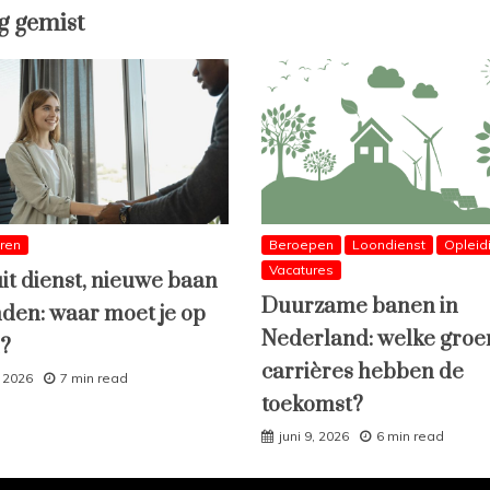
g gemist
eren
Beroepen
Loondienst
Opleid
Vacatures
uit dienst, nieuwe baan
Duurzame banen in
den: waar moet je op
Nederland: welke groe
n?
carrières hebben de
, 2026
7 min read
toekomst?
juni 9, 2026
6 min read