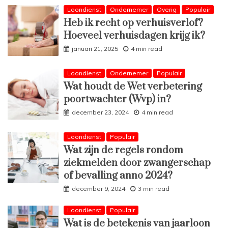
Loondienst
Ondernemer
Overig
Populair
Heb ik recht op verhuisverlof?
Hoeveel verhuisdagen krijg ik?
januari 21, 2025
4 min read
Loondienst
Ondernemer
Populair
Wat houdt de Wet verbetering
poortwachter (Wvp) in?
december 23, 2024
4 min read
Loondienst
Populair
Wat zijn de regels rondom
ziekmelden door zwangerschap
of bevalling anno 2024?
december 9, 2024
3 min read
Loondienst
Populair
Wat is de betekenis van jaarloon