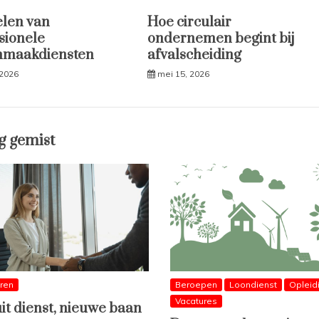
len van
Hoe circulair
sionele
ondernemen begint bij
nmaakdiensten
afvalscheiding
 2026
mei 15, 2026
g gemist
eren
Beroepen
Loondienst
Opleid
Vacatures
uit dienst, nieuwe baan