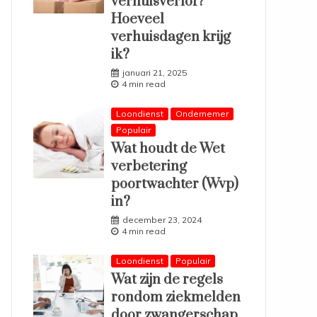
verhuisverlof?
Hoeveel
verhuisdagen krijg
ik?
januari 21, 2025
4 min read
Loondienst
Ondernemer
Populair
Wat houdt de Wet
verbetering
poortwachter (Wvp)
in?
december 23, 2024
4 min read
Loondienst
Populair
Wat zijn de regels
rondom ziekmelden
door zwangerschap