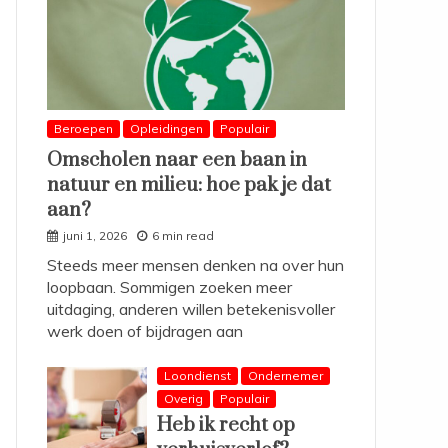
Beroepen
Opleidingen
Populair
Omscholen naar een baan in
natuur en milieu: hoe pak je dat
aan?
juni 1, 2026
6 min read
Steeds meer mensen denken na over hun
loopbaan. Sommigen zoeken meer
uitdaging, anderen willen betekenisvoller
werk doen of bijdragen aan
Loondienst
Ondernemer
Overig
Populair
Heb ik recht op