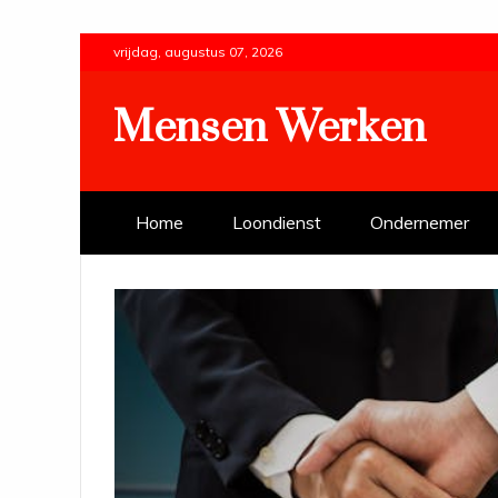
Skip
vrijdag, augustus 07, 2026
to
content
Mensen Werken
Home
Loondienst
Ondernemer