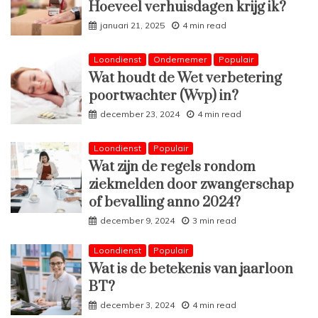
Hoeveel verhuisdagen krijg ik?
januari 21, 2025
4 min read
Loondienst
Ondernemer
Populair
Wat houdt de Wet verbetering
poortwachter (Wvp) in?
december 23, 2024
4 min read
Loondienst
Populair
Wat zijn de regels rondom
ziekmelden door zwangerschap
of bevalling anno 2024?
december 9, 2024
3 min read
Loondienst
Populair
Wat is de betekenis van jaarloon
BT?
december 3, 2024
4 min read