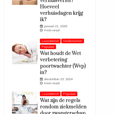
verhuisverlof?
Hoeveel
verhuisdagen krijg
ik?
januari 21, 2025
4 min read
Loondienst
Ondernemer
Populair
Wat houdt de Wet
verbetering
poortwachter (Wvp)
in?
december 23, 2024
4 min read
Loondienst
Populair
Wat zijn de regels
rondom ziekmelden
door zwangerschap