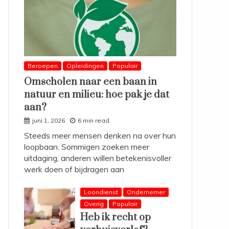
Beroepen
Opleidingen
Populair
Omscholen naar een baan in
natuur en milieu: hoe pak je dat
aan?
juni 1, 2026
6 min read
Steeds meer mensen denken na over hun
loopbaan. Sommigen zoeken meer
uitdaging, anderen willen betekenisvoller
werk doen of bijdragen aan
Loondienst
Ondernemer
Overig
Populair
Heb ik recht op