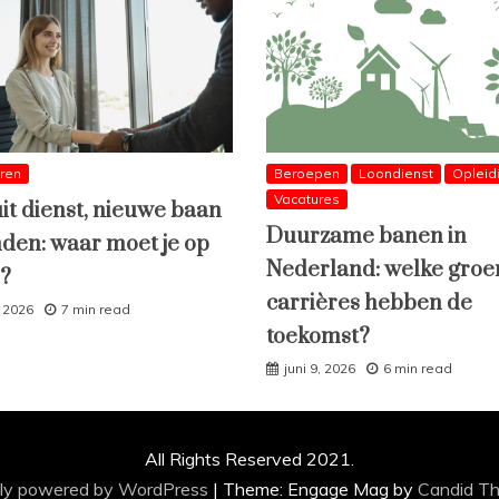
eren
Beroepen
Loondienst
Opleid
Vacatures
uit dienst, nieuwe baan
Duurzame banen in
den: waar moet je op
Nederland: welke groe
n?
carrières hebben de
, 2026
7 min read
toekomst?
juni 9, 2026
6 min read
All Rights Reserved 2021.
ly powered by WordPress
|
Theme: Engage Mag by
Candid T