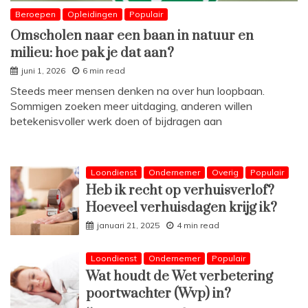
Beroepen
Opleidingen
Populair
Omscholen naar een baan in natuur en
milieu: hoe pak je dat aan?
juni 1, 2026
6 min read
Steeds meer mensen denken na over hun loopbaan.
Sommigen zoeken meer uitdaging, anderen willen
betekenisvoller werk doen of bijdragen aan
Loondienst
Ondernemer
Overig
Populair
Heb ik recht op verhuisverlof?
Hoeveel verhuisdagen krijg ik?
januari 21, 2025
4 min read
Loondienst
Ondernemer
Populair
Wat houdt de Wet verbetering
poortwachter (Wvp) in?