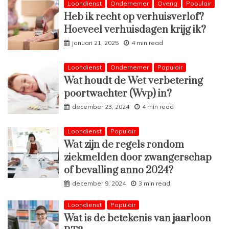
Loondienst
Ondernemer
Overig
Populair
Heb ik recht op verhuisverlof?
Hoeveel verhuisdagen krijg ik?
januari 21, 2025
4 min read
Loondienst
Ondernemer
Populair
Wat houdt de Wet verbetering
poortwachter (Wvp) in?
december 23, 2024
4 min read
Loondienst
Populair
Wat zijn de regels rondom
ziekmelden door zwangerschap
of bevalling anno 2024?
december 9, 2024
3 min read
Loondienst
Populair
Wat is de betekenis van jaarloon