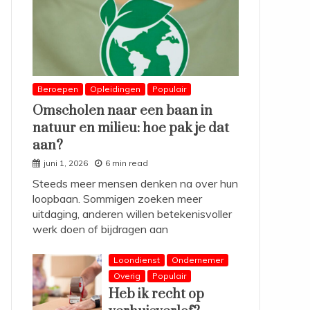
Beroepen
Opleidingen
Populair
Omscholen naar een baan in
natuur en milieu: hoe pak je dat
aan?
juni 1, 2026
6 min read
Steeds meer mensen denken na over hun
loopbaan. Sommigen zoeken meer
uitdaging, anderen willen betekenisvoller
werk doen of bijdragen aan
Loondienst
Ondernemer
Overig
Populair
Heb ik recht op