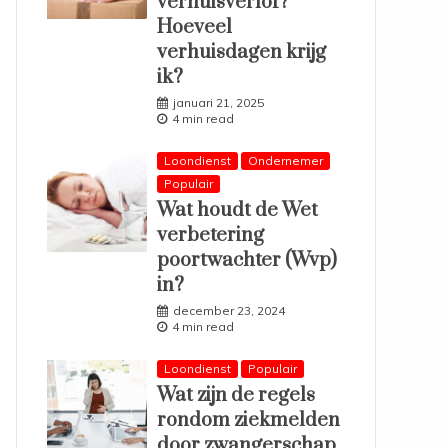
verhuisverlof?
Hoeveel
verhuisdagen krijg
ik?
januari 21, 2025
4 min read
Loondienst
Ondernemer
Populair
Wat houdt de Wet
verbetering
poortwachter (Wvp)
in?
december 23, 2024
4 min read
Loondienst
Populair
Wat zijn de regels
rondom ziekmelden
door zwangerschap