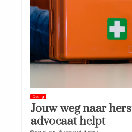
Overig
Jouw weg naar herst
advocaat helpt
mei 30, 2025
3 min read
admin