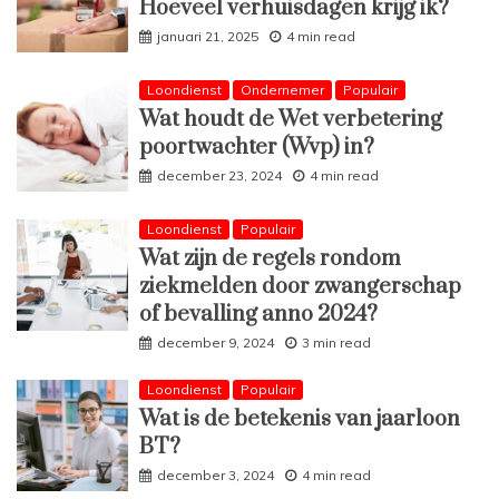
Hoeveel verhuisdagen krijg ik?
januari 21, 2025
4 min read
Loondienst
Ondernemer
Populair
Wat houdt de Wet verbetering
poortwachter (Wvp) in?
december 23, 2024
4 min read
Loondienst
Populair
Wat zijn de regels rondom
ziekmelden door zwangerschap
of bevalling anno 2024?
december 9, 2024
3 min read
Loondienst
Populair
Wat is de betekenis van jaarloon
BT?
december 3, 2024
4 min read