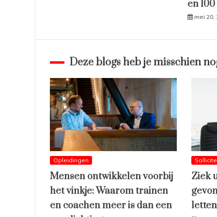
en 100
mei 20,
Deze blogs heb je misschien no
Opleidingen
Sollicit
Mensen ontwikkelen voorbij
Ziek 
het vinkje: Waarom trainen
gevon
en coachen meer is dan een
lette