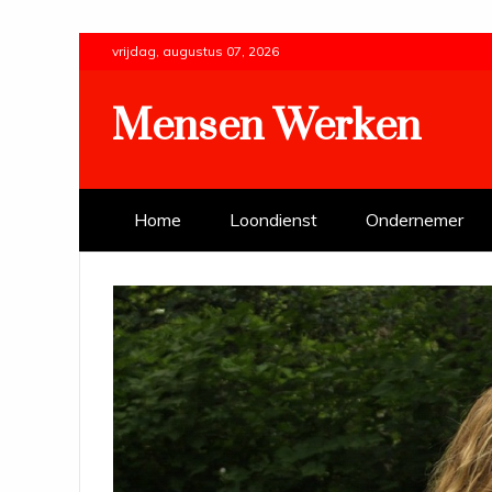
Skip
vrijdag, augustus 07, 2026
to
content
Mensen Werken
Home
Loondienst
Ondernemer