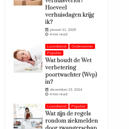
verhuisverlof?
Hoeveel
verhuisdagen krijg
ik?
januari 21, 2025
4 min read
Loondienst
Ondernemer
Populair
Wat houdt de Wet
verbetering
poortwachter (Wvp)
in?
december 23, 2024
4 min read
Loondienst
Populair
Wat zijn de regels
rondom ziekmelden
door zwangerschap