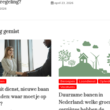
 regeling?
april 23, 2026
 2026
g gemist
eren
Beroepen
Loondienst
Opleid
Vacatures
uit dienst, nieuwe baan
Duurzame banen in
den: waar moet je op
Nederland: welke groe
n?
carrières hebben de