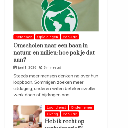
Beroepen
Opleidingen
Populair
Omscholen naar een baan in
natuur en milieu: hoe pak je dat
aan?
juni 1, 2026
6 min read
Steeds meer mensen denken na over hun
loopbaan. Sommigen zoeken meer
uitdaging, anderen willen betekenisvoller
werk doen of bijdragen aan
Loondienst
Ondernemer
Overig
Populair
Heb ik recht op