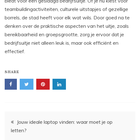
biedt voor een geslaagd bedrijfsuitje. Of je nu kiest voor
teambuildingactiviteiten, culturele uitstapjes of gezellige
borrels, de stad heeft voor elk wat wils. Door goed na te
denken over de praktische aspecten van het uitje, zoals
bereikbaarheid en groepsgrootte, zorg je ervoor dat je
bedrijfsuitje niet alleen leuk is, maar ook efficiënt en
effectief.
SHARE
Bericht
Jouw ideale laptop vinden: waar moet je op
letten?
navigatie