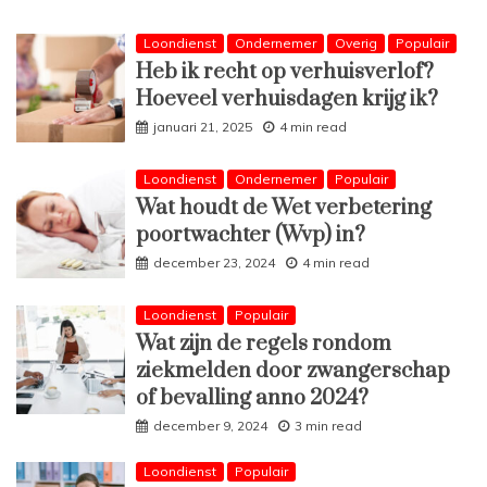
Loondienst
Ondernemer
Overig
Populair
Heb ik recht op verhuisverlof?
Hoeveel verhuisdagen krijg ik?
januari 21, 2025
4 min read
Loondienst
Ondernemer
Populair
Wat houdt de Wet verbetering
poortwachter (Wvp) in?
december 23, 2024
4 min read
Loondienst
Populair
Wat zijn de regels rondom
ziekmelden door zwangerschap
of bevalling anno 2024?
december 9, 2024
3 min read
Loondienst
Populair