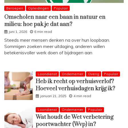
Beroepen
Opleidingen
Populair
Omscholen naar een baan in natuur en
milieu: hoe pak je dat aan?
juni 1, 2026
6 min read
Steeds meer mensen denken na over hun loopbaan.
Sommigen zoeken meer uitdaging, anderen willen
betekenisvoller werk doen of bijdragen aan
Loondienst
Ondernemer
Overig
Populair
Heb ik recht op verhuisverlof?
Hoeveel verhuisdagen krijg ik?
januari 21, 2025
4 min read
Loondienst
Ondernemer
Populair
Wat houdt de Wet verbetering
poortwachter (Wvp) in?