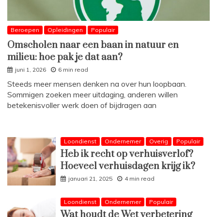
Beroepen
Opleidingen
Populair
Omscholen naar een baan in natuur en
milieu: hoe pak je dat aan?
juni 1, 2026
6 min read
Steeds meer mensen denken na over hun loopbaan.
Sommigen zoeken meer uitdaging, anderen willen
betekenisvoller werk doen of bijdragen aan
Loondienst
Ondernemer
Overig
Populair
Heb ik recht op verhuisverlof?
Hoeveel verhuisdagen krijg ik?
januari 21, 2025
4 min read
Loondienst
Ondernemer
Populair
Wat houdt de Wet verbetering