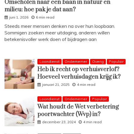
Omscholen naar een baan in natuur en
milieu: hoe pak je dat aan?
juni 1, 2026
6 min read
Steeds meer mensen denken na over hun loopbaan.
Sommigen zoeken meer uitdaging, anderen willen
betekenisvoller werk doen of bijdragen aan
Loondienst
Ondernemer
Overig
Populair
Heb ik recht op verhuisverlof?
Hoeveel verhuisdagen krijg ik?
januari 21, 2025
4 min read
Loondienst
Ondernemer
Populair
Wat houdt de Wet verbetering
poortwachter (Wvp) in?
december 23, 2024
4 min read