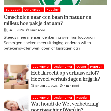
Beroepen
Opleidingen
Populair
Omscholen naar een baan in natuur en
milieu: hoe pak je dat aan?
juni 1, 2026
6 min read
Steeds meer mensen denken na over hun loopbaan.
Sommigen zoeken meer uitdaging, anderen willen
betekenisvoller werk doen of bijdragen aan
Loondienst
Ondernemer
Overig
Populair
Heb ik recht op verhuisverlof?
Hoeveel verhuisdagen krijg ik?
januari 21, 2025
4 min read
Loondienst
Ondernemer
Populair
Wat houdt de Wet verbetering
poortwachter (Wvp) in?