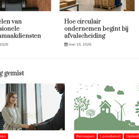
len van
Hoe circulair
sionele
ondernemen begint bij
nmaakdiensten
afvalscheiding
 2026
mei 15, 2026
g gemist
eren
Beroepen
Loondienst
Opleid