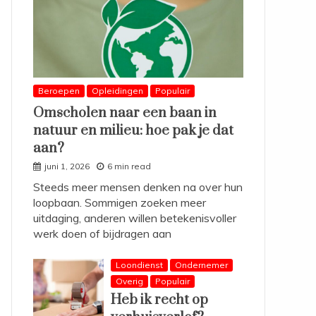
Beroepen
Opleidingen
Populair
Omscholen naar een baan in
natuur en milieu: hoe pak je dat
aan?
juni 1, 2026
6 min read
Steeds meer mensen denken na over hun
loopbaan. Sommigen zoeken meer
uitdaging, anderen willen betekenisvoller
werk doen of bijdragen aan
Loondienst
Ondernemer
Overig
Populair
Heb ik recht op