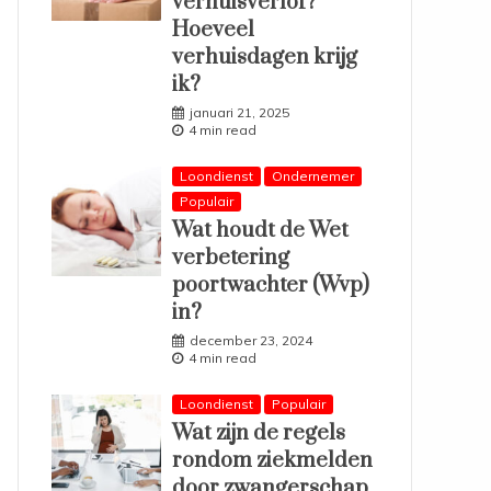
verhuisverlof?
Hoeveel
verhuisdagen krijg
ik?
januari 21, 2025
4 min read
Loondienst
Ondernemer
Populair
Wat houdt de Wet
verbetering
poortwachter (Wvp)
in?
december 23, 2024
4 min read
Loondienst
Populair
Wat zijn de regels
rondom ziekmelden
door zwangerschap