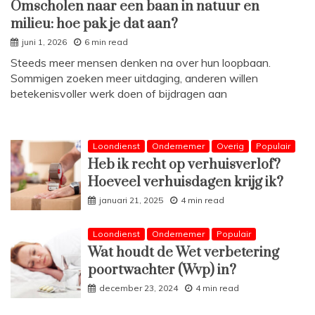
Omscholen naar een baan in natuur en
milieu: hoe pak je dat aan?
juni 1, 2026
6 min read
Steeds meer mensen denken na over hun loopbaan.
Sommigen zoeken meer uitdaging, anderen willen
betekenisvoller werk doen of bijdragen aan
Loondienst
Ondernemer
Overig
Populair
Heb ik recht op verhuisverlof?
Hoeveel verhuisdagen krijg ik?
januari 21, 2025
4 min read
Loondienst
Ondernemer
Populair
Wat houdt de Wet verbetering
poortwachter (Wvp) in?
december 23, 2024
4 min read