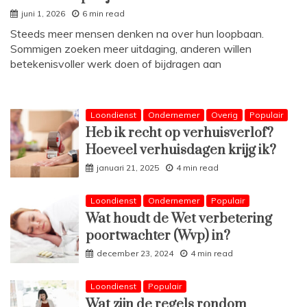
juni 1, 2026
6 min read
Steeds meer mensen denken na over hun loopbaan.
Sommigen zoeken meer uitdaging, anderen willen
betekenisvoller werk doen of bijdragen aan
Loondienst
Ondernemer
Overig
Populair
Heb ik recht op verhuisverlof?
Hoeveel verhuisdagen krijg ik?
januari 21, 2025
4 min read
Loondienst
Ondernemer
Populair
Wat houdt de Wet verbetering
poortwachter (Wvp) in?
december 23, 2024
4 min read
Loondienst
Populair
Wat zijn de regels rondom