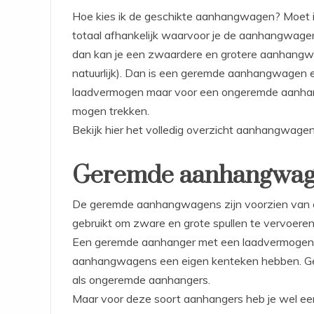
Hoe kies ik de geschikte aanhangwagen? Moet 
totaal afhankelijk waarvoor je de aanhangwagen w
dan kan je een zwaardere en grotere aanhangwag
natuurlijk). Dan is een geremde aanhangwagen
laadvermogen maar voor een ongeremde aanhang
mogen trekken.
Bekijk hier het volledig overzicht aanhangwage
Geremde aanhangwa
De geremde aanhangwagens zijn voorzien van 
gebruikt om zware en grote spullen te vervoeren,
Een geremde aanhanger met een laadvermogen
aanhangwagens een eigen kenteken hebben. Ge
als ongeremde aanhangers.
Maar voor deze soort aanhangers heb je wel een