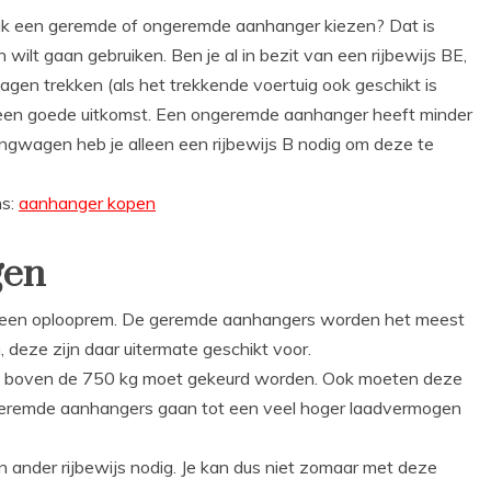
ik een geremde of ongeremde aanhanger kiezen? Dat is
ilt gaan gebruiken. Ben je al in bezit van een rijbewijs BE,
en trekken (als het trekkende voertuig ook geschikt is
 een goede uitkomst. Een ongeremde aanhanger heeft minder
wagen heb je alleen een rijbewijs B nodig om deze te
ns:
aanhanger kopen
gen
een oplooprem. De geremde aanhangers worden het meest
 deze zijn daar uitermate geschikt voor.
 boven de 750 kg moet gekeurd worden. Ook moeten deze
remde aanhangers gaan tot een veel hoger laadvermogen
 ander rijbewijs nodig. Je kan dus niet zomaar met deze