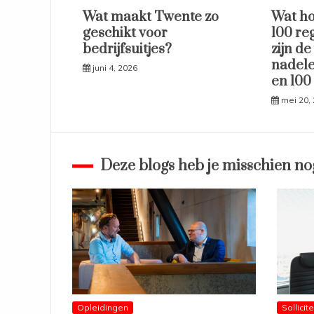
Wat maakt Twente zo
Wat ho
geschikt voor
100 re
bedrijfsuitjes?
zijn de
nadele
juni 4, 2026
en 100
mei 20,
Deze blogs heb je misschien no
Opleidingen
Sollicit