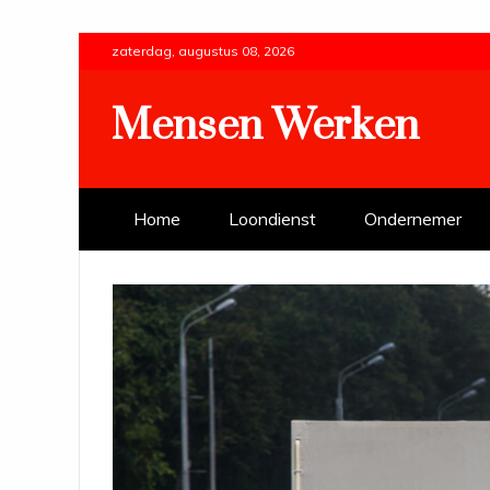
Skip
zaterdag, augustus 08, 2026
to
content
Mensen Werken
Home
Loondienst
Ondernemer