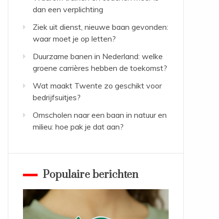
dan een verplichting
Ziek uit dienst, nieuwe baan gevonden:
waar moet je op letten?
Duurzame banen in Nederland: welke
groene carrières hebben de toekomst?
Wat maakt Twente zo geschikt voor
bedrijfsuitjes?
Omscholen naar een baan in natuur en
milieu: hoe pak je dat aan?
Populaire berichten