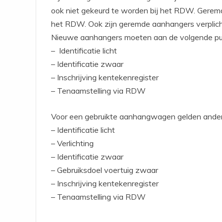
ook niet gekeurd te worden bij het RDW. Gere
het RDW. Ook zijn geremde aanhangers verplich
Nieuwe aanhangers moeten aan de volgende pu
– Identificatie licht
– Identificatie zwaar
– Inschrijving kentekenregister
– Tenaamstelling via RDW
Voor een gebruikte aanhangwagen gelden ander
– Identificatie licht
– Verlichting
– Identificatie zwaar
– Gebruiksdoel voertuig zwaar
– Inschrijving kentekenregister
– Tenaamstelling via RDW