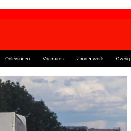
Opleidingen
Vacatures
Zonder werk
Overig