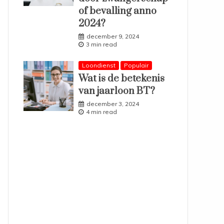
of bevalling anno
2024?
december 9, 2024
3 min read
Loondienst
Populair
Wat is de betekenis
van jaarloon BT?
december 3, 2024
4 min read