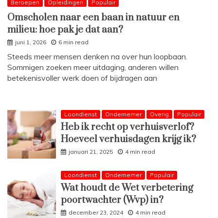
Beroepen
Opleidingen
Populair
Omscholen naar een baan in natuur en
milieu: hoe pak je dat aan?
juni 1, 2026
6 min read
Steeds meer mensen denken na over hun loopbaan.
Sommigen zoeken meer uitdaging, anderen willen
betekenisvoller werk doen of bijdragen aan
Loondienst
Ondernemer
Overig
Populair
Heb ik recht op verhuisverlof?
Hoeveel verhuisdagen krijg ik?
januari 21, 2025
4 min read
Loondienst
Ondernemer
Populair
Wat houdt de Wet verbetering
poortwachter (Wvp) in?
december 23, 2024
4 min read