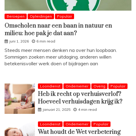
Beroepen
Opleidingen
Populair
Omscholen naar een baan in natuur en
milieu: hoe pak je dat aan?
juni 1, 2026
6 min read
Steeds meer mensen denken na over hun loopbaan.
Sommigen zoeken meer uitdaging, anderen willen
betekenisvoller werk doen of bijdragen aan
Loondienst
Ondernemer
Overig
Populair
Heb ik recht op verhuisverlof?
Hoeveel verhuisdagen krijg ik?
januari 21, 2025
4 min read
Loondienst
Ondernemer
Populair
Wat houdt de Wet verbetering