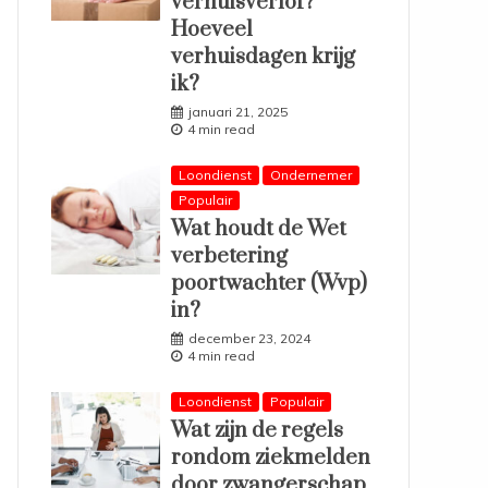
verhuisverlof?
Hoeveel
verhuisdagen krijg
ik?
januari 21, 2025
4 min read
Loondienst
Ondernemer
Populair
Wat houdt de Wet
verbetering
poortwachter (Wvp)
in?
december 23, 2024
4 min read
Loondienst
Populair
Wat zijn de regels
rondom ziekmelden
door zwangerschap