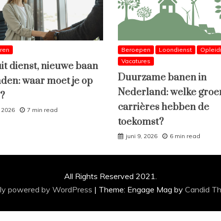
eren
Beroepen
Loondienst
Opleid
Vacatures
uit dienst, nieuwe baan
Duurzame banen in
den: waar moet je op
Nederland: welke groe
n?
carrières hebben de
, 2026
7 min read
toekomst?
juni 9, 2026
6 min read
All Rights Reserved 2021.
ly powered by WordPress
|
Theme: Engage Mag by
Candid T