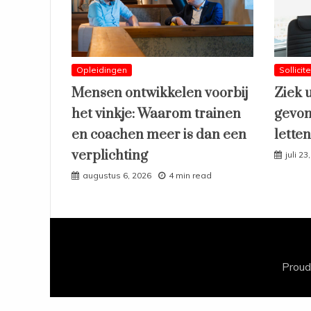
Opleidingen
Sollicit
Mensen ontwikkelen voorbij
Ziek 
het vinkje: Waarom trainen
gevon
en coachen meer is dan een
lette
verplichting
juli 23
augustus 6, 2026
4 min read
Proud