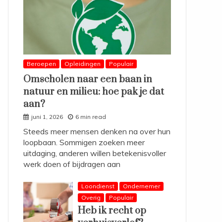
Beroepen
Opleidingen
Populair
Omscholen naar een baan in
natuur en milieu: hoe pak je dat
aan?
juni 1, 2026
6 min read
Steeds meer mensen denken na over hun
loopbaan. Sommigen zoeken meer
uitdaging, anderen willen betekenisvoller
werk doen of bijdragen aan
Loondienst
Ondernemer
Overig
Populair
Heb ik recht op