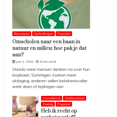
Beroepen
Opleidingen
Populair
Omscholen naar een baan in
natuur en milieu: hoe pak je dat
aan?
juni 1, 2026
6 min read
Steeds meer mensen denken na over hun
loopbaan. Sommigen zoeken meer
uitdaging, anderen willen betekenisvoller
werk doen of bijdragen aan
Loondienst
Ondernemer
Overig
Populair
Heb ik recht op