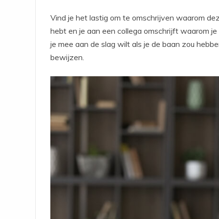
Vind je het lastig om te omschrijven waarom deze
hebt en je aan een collega omschrijft waarom je
je mee aan de slag wilt als je de baan zou hebben
bewijzen.