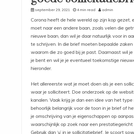
september 29, 2021
4 min read
admin
Corona heeft de hele wereld op zijn kop gezet, 
moet naar een andere baan, zoals velen die getro
nieuwe baan, dan wil je daar natuurlijk voor in 
te schrijven. In die brief moeten bepaalde zaken
waarom die zo goed bij je past. Daarnaast wil je
je bent en wil je je eventueel toekomstige nieuw
hieronder.
Het allereerste wat je moet doen als je een sollici
waar je solliciteert. Doe onderzoek op de websi
kanalen. Vaak krijg je dan een idee van het type
behoorlijk belangrijk voor de toon in je brief of h
je omschrijving van je eigenschappen op aanpass
waarschijnlijk op zoek naar een prestatiegericht
Gebruik dan ‘u’ in je sollicitatiebrief. Je scoort s