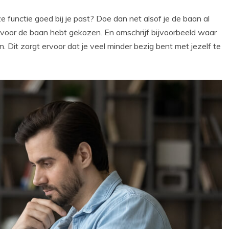
 functie goed bij je past? Doe dan net alsof je de baan al
 voor de baan hebt gekozen. En omschrijf bijvoorbeeld waar
. Dit zorgt ervoor dat je veel minder bezig bent met jezelf te