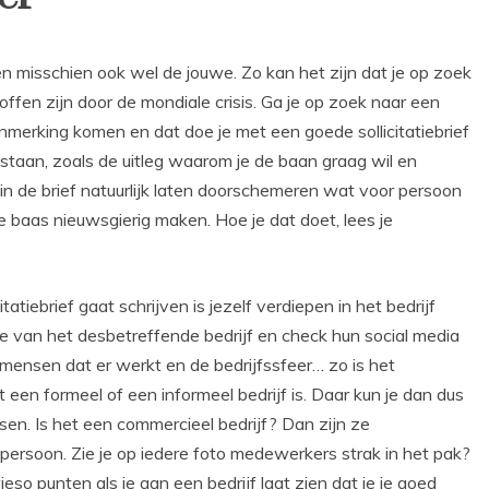
en misschien ook wel de jouwe. Zo kan het zijn dat je op zoek
ffen zijn door de mondiale crisis. Ga je op zoek naar een
aanmerking komen en dat doe je met een goede sollicitatiebrief
 staan, zoals de uitleg waarom je de baan graag wil en
 in de brief natuurlijk laten doorschemeren wat voor persoon
e baas nieuwsgierig maken. Hoe je dat doet, lees je
tatiebrief gaat schrijven is jezelf verdiepen in het bedrijf
te van het desbetreffende bedrijf en check hun social media
 mensen dat er werkt en de bedrijfssfeer… zo is het
et een formeel of een informeel bedrijf is. Daar kun je dan dus
en. Is het een commercieel bedrijf? Dan zijn ze
 persoon. Zie je op iedere foto medewerkers strak in het pak?
owieso punten als je aan een bedrijf laat zien dat je je goed