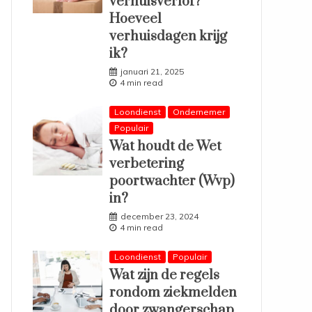
verhuisverlof?
Hoeveel
verhuisdagen krijg
ik?
januari 21, 2025
4 min read
Loondienst
Ondernemer
Populair
Wat houdt de Wet
verbetering
poortwachter (Wvp)
in?
december 23, 2024
4 min read
Loondienst
Populair
Wat zijn de regels
rondom ziekmelden
door zwangerschap